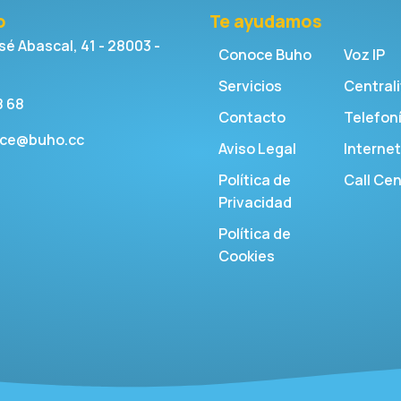
o
Te ayudamos
sé Abascal, 41 - 28003 -
Conoce Buho
Voz IP
Servicios
Centrali
8 68
Contacto
Telefoní
ice@buho.cc
Aviso Legal
Internet
Política de
Call Cen
Privacidad
Política de
Cookies